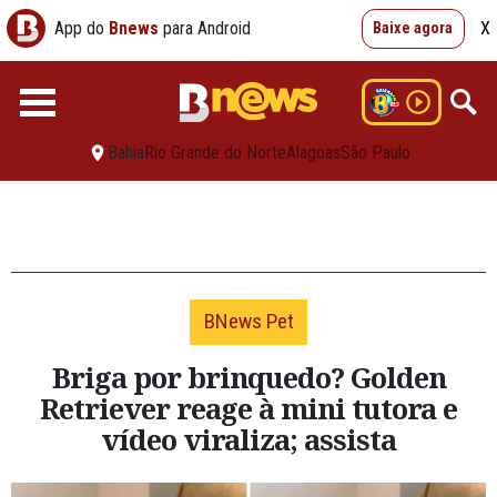
App do
Bnews
para Android
X
Baixe agora
Bahia
Rio Grande do Norte
Alagoas
São Paulo
BNews Pet
Briga por brinquedo? Golden
Retriever reage à mini tutora e
vídeo viraliza; assista