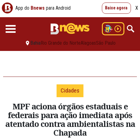
App do
Bnews
para Android
X
Baixe agora
Bahia
Rio Grande do Norte
Alagoas
São Paulo
Cidades
MPF aciona órgãos estaduais e
federais para ação imediata após
atentado contra ambientalistas na
Chapada