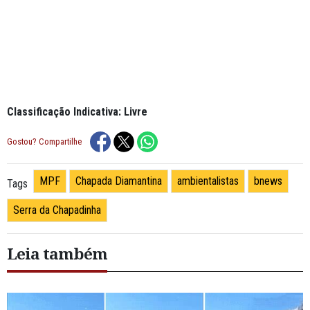
Classificação Indicativa: Livre
Gostou? Compartilhe
MPF
Chapada Diamantina
ambientalistas
bnews
Tags
Serra da Chapadinha
Leia também