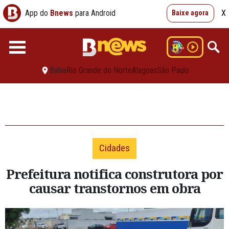
App do
Bnews
para Android
X
Baixe agora
Bahia
Rio Grande do Norte
Alagoas
São Paulo
Cidades
Prefeitura notifica construtora por
causar transtornos em obra