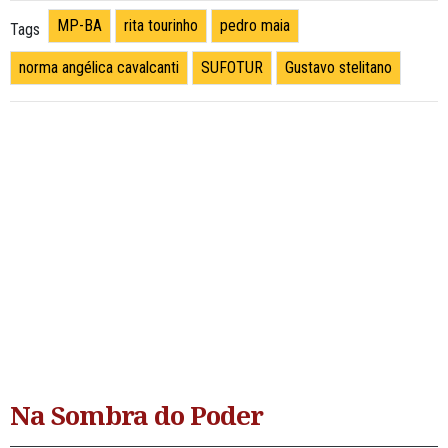
MP-BA
rita tourinho
pedro maia
Tags
norma angélica cavalcanti
SUFOTUR
Gustavo stelitano
Na Sombra do Poder