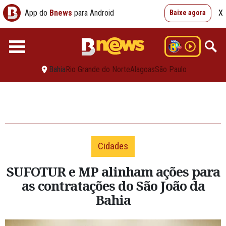
App do
Bnews
para Android
X
Baixe agora
Bahia
Rio Grande do Norte
Alagoas
São Paulo
Cidades
SUFOTUR e MP alinham ações para
as contratações do São João da
Bahia