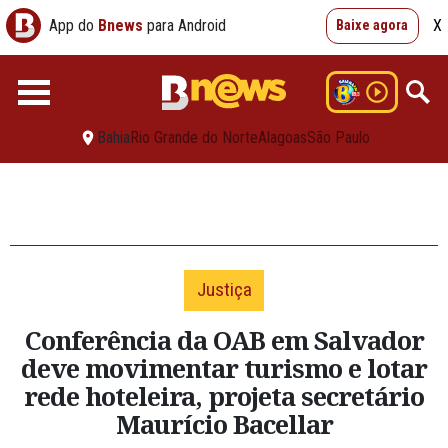
App do
Bnews
para Android
X
Baixe agora
Bahia
Rio Grande do Norte
Alagoas
São Paulo
Justiça
Conferência da OAB em Salvador
deve movimentar turismo e lotar
rede hoteleira, projeta secretário
Maurício Bacellar