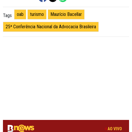
oab
turismo
Maurício Bacellar
Tags
25ª Conferência Nacional da Advocacia Brasileira
AO VIVO