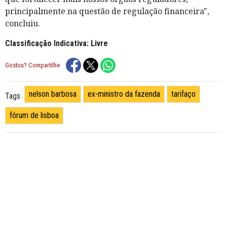
principalmente na questão de regulação financeira",
concluiu.
Classificação Indicativa: Livre
Gostou? Compartilhe
nelson barbosa
ex-ministro da fazenda
tarifaço
Tags
fórum de lisboa