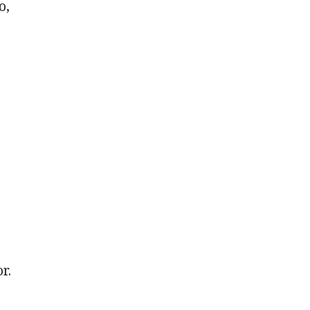
o,
r.