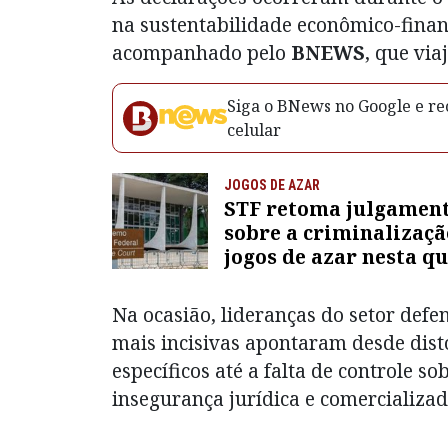
na sustentabilidade econômico-finance
acompanhado pelo
BNEWS
, que via
Siga o BNews no Google e rec
celular
JOGOS DE AZAR
STF retoma julgamen
sobre a criminalizaçã
jogos de azar nesta q
Na ocasião, lideranças do setor def
mais incisivas apontaram desde dis
específicos até a falta de controle so
insegurança jurídica e comercializa