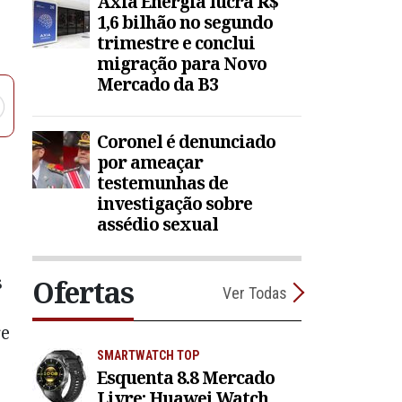
Axia Energia lucra R$
1,6 bilhão no segundo
trimestre e conclui
migração para Novo
Mercado da B3
Coronel é denunciado
por ameaçar
testemunhas de
investigação sobre
assédio sexual
s
Ofertas
Ver Todas
re
SMARTWATCH TOP
Esquenta 8.8 Mercado
Livre: Huawei Watch