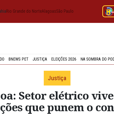
ahia
Rio Grande do Norte
Alagoas
São Paulo
DO
BNEWS PET
JUSTIÇA
ELEIÇÕES 2026
NA SOMBRA DO PO
Justiça
oa: Setor elétrico viv
orções que punem o co