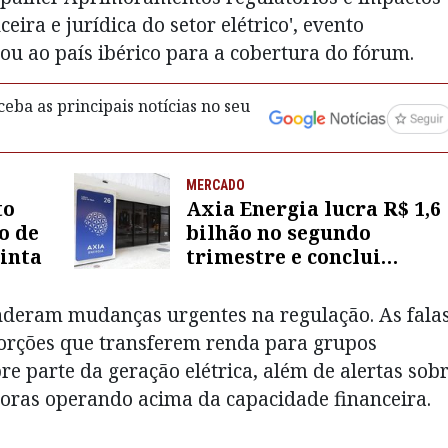
ira e jurídica do setor elétrico', evento
jou ao país ibérico para a cobertura do fórum.
eba as principais notícias no seu
MERCADO
to
Axia Energia lucra R$ 1,6
o de
bilhão no segundo
uinta
trimestre e conclui
migração para Novo
Mercado da B3
enderam mudanças urgentes na regulação. As fala
torções que transferem renda para grupos
bre parte da geração elétrica, além de alertas sob
doras operando acima da capacidade financeira.