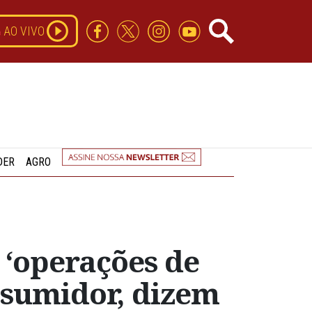
AO VIVO
DER
AGRO
e ‘operações de
nsumidor, dizem