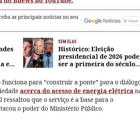
al do Bnews no YouTube.
eba as principais notícias no seu
SEM ELAS
ndes
Histórico: Eleição
presidencial de 2026 pode
a e
ser a primeira do século
sem mulheres nas
ídeo
principais chapas
 funciona para “construir a ponte” para o diálog
ciedade
acerca do acesso de energia elétrica
n
 ressaltou que o serviço é a base para o
tacou o poder do Ministério Público.