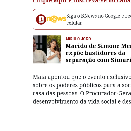
Clique aqui e inscreva-se no can
Siga o BNews no Google e rec
celular
ABRIU O JOGO
Marido de Simone Me
expõe bastidores da
separação com Simari
faz revelação
surpreendente; veja v
Maia apontou que o evento exclusivo
sobre os poderes públicos para a so
casa das pessoas. O Procurador-Geral
desenvolvimento da vida social e des