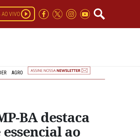
AO VIVO
DER
AGRO
 MP-BA destaca
 essencial ao