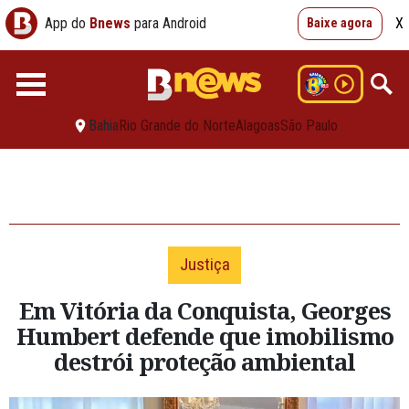
App do
Bnews
para Android
X
Baixe agora
Bahia
Rio Grande do Norte
Alagoas
São Paulo
Justiça
Em Vitória da Conquista, Georges
Humbert defende que imobilismo
destrói proteção ambiental