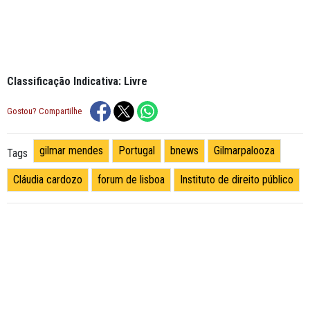
Classificação Indicativa: Livre
Gostou? Compartilhe
gilmar mendes
Portugal
bnews
Gilmarpalooza
Tags
Cláudia cardozo
forum de lisboa
Instituto de direito público