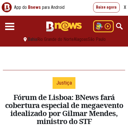
App do
Bnews
para Android
X
Baixe agora
Bahia
Rio Grande do Norte
Alagoas
São Paulo
Justiça
Fórum de Lisboa: BNews fará
cobertura especial de megaevento
idealizado por Gilmar Mendes,
ministro do STF