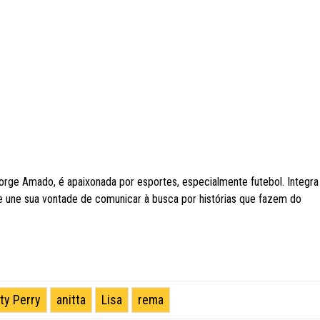
orge Amado, é apaixonada por esportes, especialmente futebol. Integra
de une sua vontade de comunicar à busca por histórias que fazem do
ty Perry
anitta
Lisa
rema