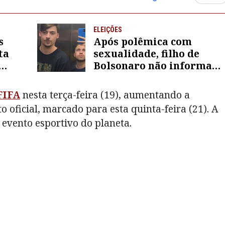
ELEIÇÕES
s
Após polêmica com
ta
sexualidade, filho de
Bolsonaro não informa
scola
orientação sexual ao TSE
FIFA
nesta terça-feira (19), aumentando a
 oficial, marcado para esta quinta-feira (21). A
 evento esportivo do planeta.