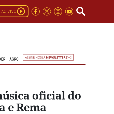
AO VIVO
DER
AGRO
sica oficial do
sa e Rema