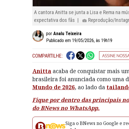
A cantora Anitta se junta a Lisa e Rema na m
expectativa dos fãs |
Reprodução/Instag
por
Analu Teixeira
Publicado em 19/05/2026, às 19h19
COMPARTILHE:
Anitta
acaba de conquistar mais um f
brasileira foi anunciada como uma d
Mundo de 2026
, ao lado da
tailand
Fique por dentro das principais n
do BNews no WhatsApp.
Siga o BNews no Google e rec