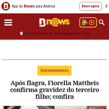
App do
Bnews
para Android
X
Baixe agora
Bahia
Rio Grande do Norte
Alagoas
São Paulo
Entretenimento
Após flagra, Fiorella Mattheis
confirma gravidez do terceiro
filho; confira