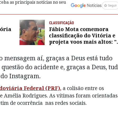
eba as principais notícias no seu
CLASSIFICAÇÃO
tória
Fábio Mota comemora
classificação do Vitória e
projeta voos mais altos: "
te
gente pode chegar mais
longe"
 mensagem aí, graças a Deus está tudo
 questão do acidente e, graças a Deus, tu
s do Instagram.
doviária Federal (PRF),
a colisão entre os
e Amélia Rodrigues. As vítimas foram orientadas
etim de ocorrência nas redes sociais.