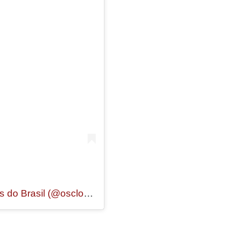
Um post compartilhado por Os Clones do Brasil (@osclonesdobrasil)