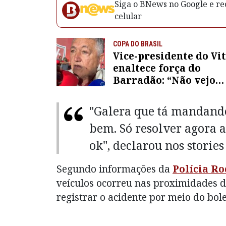
Siga o BNews no Google e rec
celular
COPA DO BRASIL
Vice-presidente do Vi
enaltece força do
Barradão: “Não vejo
adversário para a gen
temer”
"Galera que tá mandando
bem. Só resolver agora a
ok", declarou nos storie
Segundo informações da
Polícia Ro
veículos ocorreu nas proximidades d
registrar o acidente por meio do bol