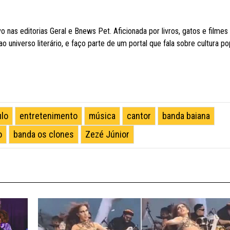
 nas editorias Geral e Bnews Pet. Aficionada por livros, gatos e filmes
 universo literário, e faço parte de um portal que fala sobre cultura po
ulo
entretenimento
música
cantor
banda baiana
o
banda os clones
Zezé Júnior