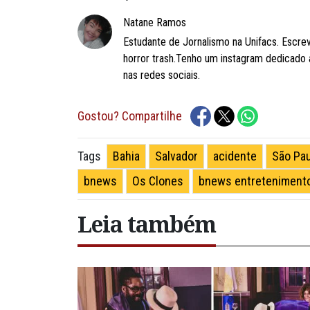
Natane Ramos
Estudante de Jornalismo na Unifacs. Escrevo
horror trash.Tenho um instagram dedicado ao
nas redes sociais.
Gostou? Compartilhe
Bahia
Salvador
acidente
São Pa
Tags
bnews
Os Clones
bnews entreteniment
Leia também