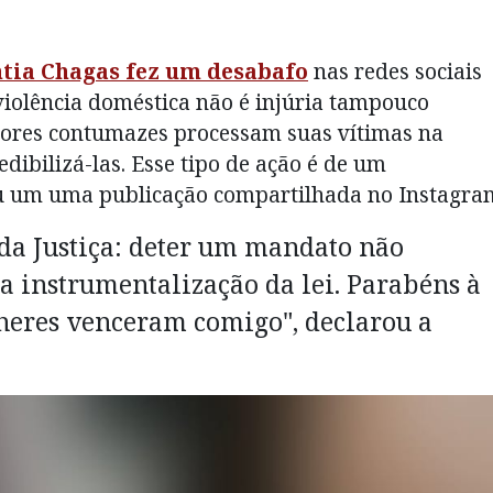
ntia Chagas fez um desabafo
nas redes sociais
violência doméstica não é injúria tampouco
sores contumazes processam suas vítimas na
edibilizá-las. Esse tipo de ação é de um
ou um uma publicação compartilhada no Instagra
da Justiça: deter um mandato não
a instrumentalização da lei. Parabéns à
lheres venceram comigo", declarou a