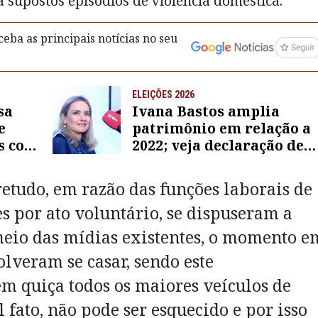
 supostos episódios de violência doméstica.
eba as principais notícias no seu
ELEIÇÕES 2026
sa
Ivana Bastos amplia
e
patrimônio em relação a
os com
2022; veja declaração de
bens
retudo, em razão das funções laborais de
s por ato voluntário, se dispuseram a
meio das mídias existentes, o momento e
lveram se casar, sendo este
m quiça todos os maiores veículos de
 fato, não pode ser esquecido e por isso