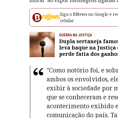
moral" ao expor mensagens ligadas a
Siga o BNews no Google e rec
celular
GUERRA NA JUSTIÇA
Dupla sertaneja famo
leva baque na Justiça 
perde fatia dos ganh
shows e músicas
"Como notório foi, e sob
ambos os envolvidos, ele
exibir à sociedade por 
que se conheceram e reso
acontecimento exibido e
comunicação do país. Tal