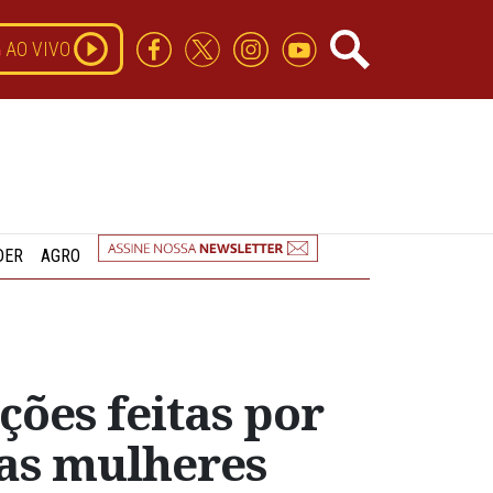
AO VIVO
DER
AGRO
ções feitas por
 as mulheres