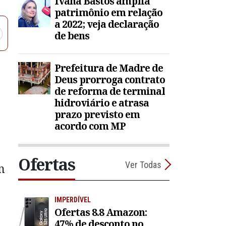
Ivana Bastos amplia
patrimônio em relação
a 2022; veja declaração
de bens
Prefeitura de Madre de
Deus prorroga contrato
de reforma de terminal
hidroviário e atrasa
prazo previsto em
acordo com MP
Ofertas
Ver Todas
m
IMPERDÍVEL
Ofertas 8.8 Amazon:
47% de desconto no