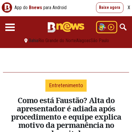
App do
Bnews
para Android
X
Baixe agora
Bahia
Rio Grande do Norte
Alagoas
São Paulo
Entretenimento
Como está Faustão? Alta do
apresentador é adiada após
procedimento e equipe explica
motivo da permanência no