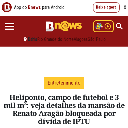
App do
Bnews
para Android
X
Baixe agora
Bahia
Rio Grande do Norte
Alagoas
São Paulo
Entretenimento
Heliponto, campo de futebol e 3
mil m²: veja detalhes da mansão de
Renato Aragão bloqueada por
dívida de IPTU