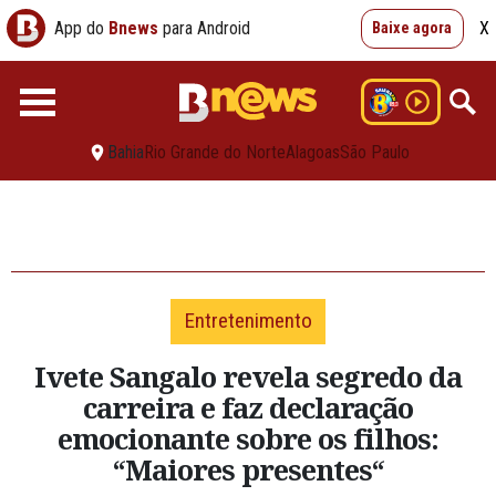
App do
Bnews
para Android
X
Baixe agora
Bahia
Rio Grande do Norte
Alagoas
São Paulo
Entretenimento
Ivete Sangalo revela segredo da
carreira e faz declaração
emocionante sobre os filhos:
“Maiores presentes“