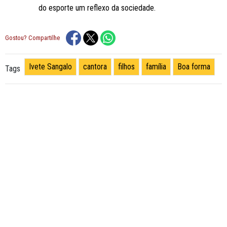
do esporte um reflexo da sociedade.
Gostou? Compartilhe
Ivete Sangalo
cantora
filhos
família
Boa forma
Tags