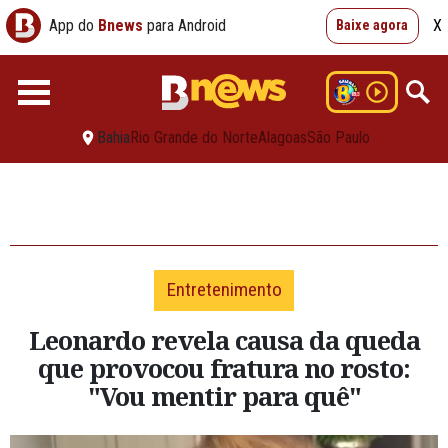
App do
Bnews
para Android
X
Baixe agora
Bahia
Rio Grande do Norte
Alagoas
São Paulo
Entretenimento
Leonardo revela causa da queda
que provocou fratura no rosto:
"Vou mentir para quê"