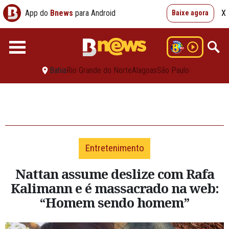
App do
Bnews
para Android
X
Baixe agora
Bahia
Rio Grande do Norte
Alagoas
São Paulo
Entretenimento
Nattan assume deslize com Rafa
Kalimann e é massacrado na web:
“Homem sendo homem”