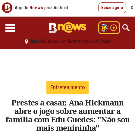
App do
Bnews
para Android
X
Baixe agora
Bahia
Rio Grande do Norte
Alagoas
São Paulo
Entretenimento
Prestes a casar, Ana Hickmann
abre o jogo sobre aumentar a
família com Edu Guedes: "Não sou
mais menininha"