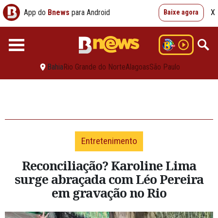
App do
Bnews
para Android
X
Baixe agora
Bahia
Rio Grande do Norte
Alagoas
São Paulo
Entretenimento
Reconciliação? Karoline Lima
surge abraçada com Léo Pereira
em gravação no Rio