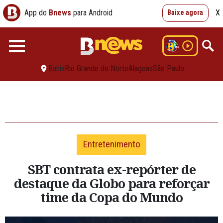
App do
Bnews
para Android
X
Baixe agora
Bahia
Rio Grande do Norte
Alagoas
São Paulo
Entretenimento
SBT contrata ex-repórter de
destaque da Globo para reforçar
time da Copa do Mundo