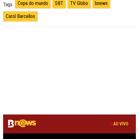
Copa do mundo
SBT
TV Globo
bnews
Tags
Carol Barcellos
AO VIVO