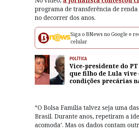
No vídeo,
a jornalista contestou c
programa de transferência de renda 
no decorrer dos anos.
Siga o BNews no Google e rec
celular
POLÍTICA
Vice-presidente do PT
que filho de Lula vive
condições precárias n
Espanha
“O Bolsa Família talvez seja uma das
Brasil. Durante anos, repetiram a idei
acomoda’. Mas os dados contam outra 