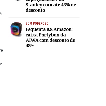
Stanley com até 43% de
desconto
a
SOM PODEROSO
Esquenta 8.8 Amazon:
caixa Partybox da
AIWA com desconto de
48%
te
é-