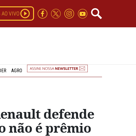
AO VIVO
DER
AGRO
Renault defende
io não é prêmio