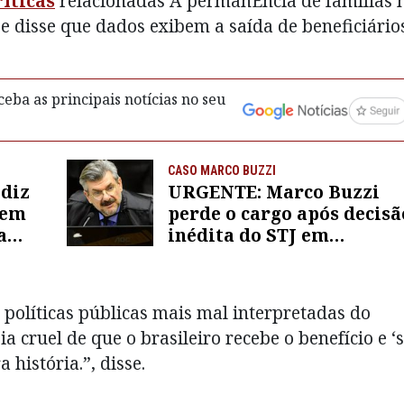
ríticas
relacionadas À permanÊncia de famílias 
e disse que dados exibem a saída de beneficiário
eba as principais notícias no seu
CASO MARCO BUZZI
 diz
URGENTE: Marco Buzzi
 em
perde o cargo após decisã
a
inédita do STJ em
julgamento de assédio
sexual
 políticas públicas mais mal interpretadas do
a cruel de que o brasileiro recebe o benefício e ‘
história.”, disse.