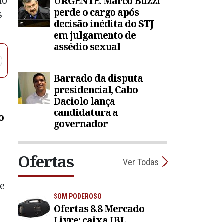
no
URGENTE: Marco Buzzi
perde o cargo após
s
decisão inédita do STJ
em julgamento de
assédio sexual
Barrado da disputa
presidencial, Cabo
Daciolo lança
candidatura a
o
governador
Ofertas
Ver Todas
se
SOM PODEROSO
Ofertas 8.8 Mercado
Livre: caixa JBL