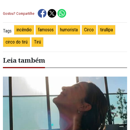
Gostou? Compartilhe
incêndio
famosos
humorista
Circo
tirullipa
Tags
circo do tirú
Tirú
Leia também