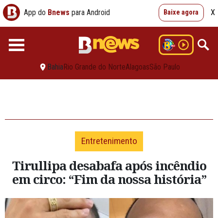
App do
Bnews
para Android
X
Baixe agora
Bahia
Rio Grande do Norte
Alagoas
São Paulo
Entretenimento
Tirullipa desabafa após incêndio
em circo: “Fim da nossa história”