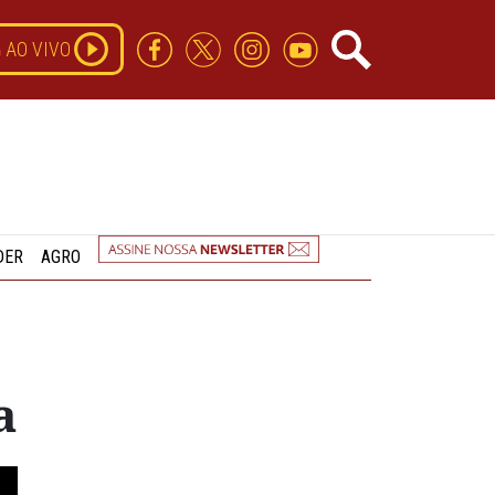
AO VIVO
DER
AGRO
a