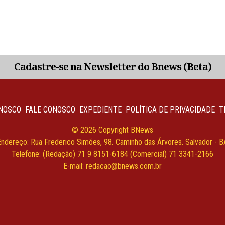
Cadastre-se na Newsletter do Bnews (Beta)
NOSCO
FALE CONOSCO
EXPEDIENTE
POLÍTICA DE PRIVACIDADE
T
© 2026 Copyright BNews
Endereço: Rua Frederico Simões, 98. Caminho das Árvores. Salvador - B
Telefone: (Redação) 71 9 8151-6184 (Comercial) 71 3341-2166
E-mail: redacao@bnews.com.br