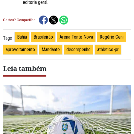
editoria geral.
Gostou? Compartilhe
Bahia
Brasileirão
Arena Fonte Nova
Rogério Ceni
Tags
aproveitamento
Mandante
desempenho
athletico-pr
Leia também