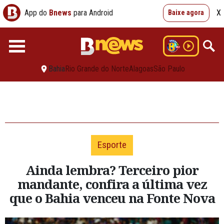
App do
Bnews
para Android
X
Baixe agora
Bahia
Rio Grande do Norte
Alagoas
São Paulo
Esporte
Ainda lembra? Terceiro pior
mandante, confira a última vez
que o Bahia venceu na Fonte Nova