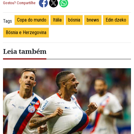
Gostou? Compartilhe
Copa do mundo
Itália
bósnia
bnews
Edin dzeko
Tags
Bósnia e Herzegovina
Leia também