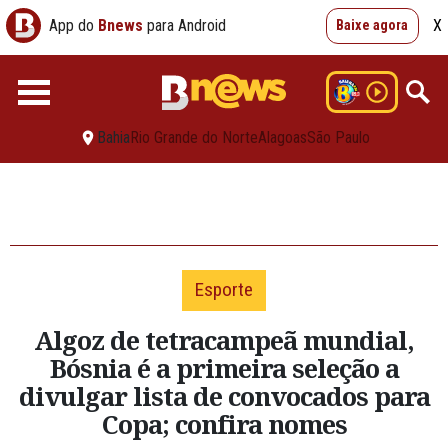
App do
Bnews
para Android
X
Baixe agora
Bahia
Rio Grande do Norte
Alagoas
São Paulo
Esporte
Algoz de tetracampeã mundial,
Bósnia é a primeira seleção a
divulgar lista de convocados para
Copa; confira nomes