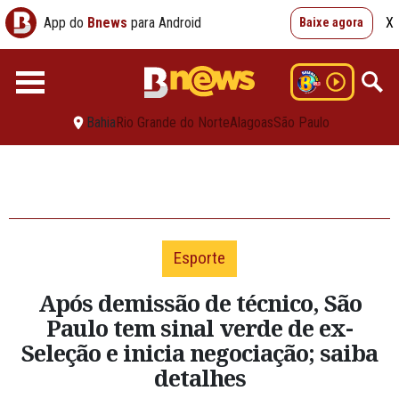
App do
Bnews
para Android
X
Baixe agora
Bahia
Rio Grande do Norte
Alagoas
São Paulo
Esporte
Após demissão de técnico, São
Paulo tem sinal verde de ex-
Seleção e inicia negociação; saiba
detalhes