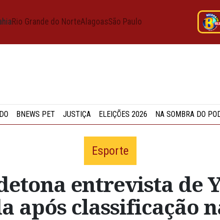
ahia
Rio Grande do Norte
Alagoas
São Paulo
DO
BNEWS PET
JUSTIÇA
ELEIÇÕES 2026
NA SOMBRA DO PO
Esporte
etona entrevista de 
 após classificação n