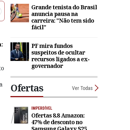
Grande tenista do Brasil
anuncia pausa na
carreira: "Não tem sido
fácil"
:
PF mira fundos
suspeitos de ocultar
recursos ligados a ex-
governador
to
a
Ofertas
Ver Todas
IMPERDÍVEL
Ofertas 8.8 Amazon:
47% de desconto no
Samsung Galaxy S25