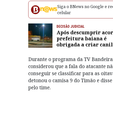
Siga o BNews no Google e rec
celular
DECISÃO JUDICIAL
Após descumprir acor
prefeitura baiana é
obrigada a criar canil
centro de zoonoses
Durante o programa da TV Bandeirant
considerou que a fala do atacante n
conseguir se classificar para as oita
detonou o camisa 9 do Timão e disse
pelo time.