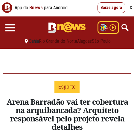
App do
Bnews
para Android
X
Baixe agora
Bahia
Rio Grande do Norte
Alagoas
São Paulo
Esporte
Arena Barradão vai ter cobertura
na arquibancada? Arquiteto
responsável pelo projeto revela
detalhes