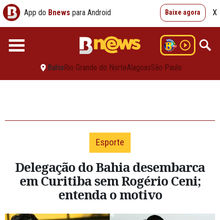
App do
Bnews
para Android
X
Baixe agora
Bahia
Rio Grande do Norte
Alagoas
São Paulo
Esporte
Delegação do Bahia desembarca
em Curitiba sem Rogério Ceni;
entenda o motivo