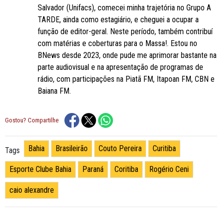
Salvador (Unifacs), comecei minha trajetória no Grupo A
TARDE, ainda como estagiário, e cheguei a ocupar a
função de editor-geral. Neste período, também contribuí
com matérias e coberturas para o Massa!. Estou no
BNews desde 2023, onde pude me aprimorar bastante na
parte audiovisual e na apresentação de programas de
rádio, com participações na Piatã FM, Itapoan FM, CBN e
Baiana FM.
Gostou? Compartilhe
Bahia
Brasileirão
Couto Pereira
Curitiba
Tags
Esporte Clube Bahia
Paraná
Coritiba
Rogério Ceni
caio alexandre