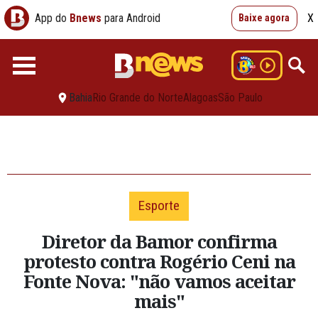
App do
Bnews
para Android
X
Baixe agora
Bahia
Rio Grande do Norte
Alagoas
São Paulo
Esporte
Diretor da Bamor confirma
protesto contra Rogério Ceni na
Fonte Nova: "não vamos aceitar
mais"