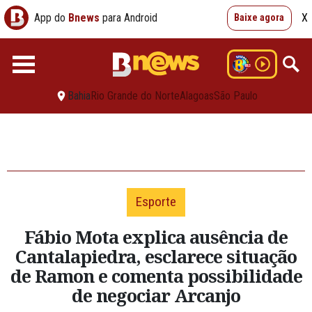
App do
Bnews
para Android
X
Baixe agora
Bahia
Rio Grande do Norte
Alagoas
São Paulo
Esporte
Fábio Mota explica ausência de
Cantalapiedra, esclarece situação
de Ramon e comenta possibilidade
de negociar Arcanjo