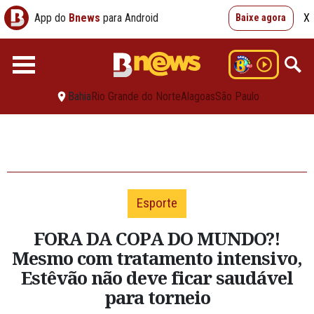
App do
Bnews
para Android
X
Baixe agora
Bahia
Rio Grande do Norte
Alagoas
São Paulo
Esporte
FORA DA COPA DO MUNDO?!
Mesmo com tratamento intensivo,
Estêvão não deve ficar saudável
para torneio