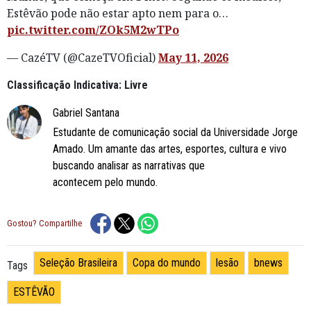
Estêvão pode não estar apto nem para o…
pic.twitter.com/ZOk5M2wTPo
— CazéTV (@CazeTVOficial)
May 11, 2026
Classificação Indicativa: Livre
Gabriel Santana
Estudante de comunicação social da Universidade Jorge
Amado. Um amante das artes, esportes, cultura e vivo
buscando analisar as narrativas que
acontecem pelo mundo.
Gostou? Compartilhe
Seleção Brasileira
Copa do mundo
lesão
bnews
Tags
ESTÊVÃO