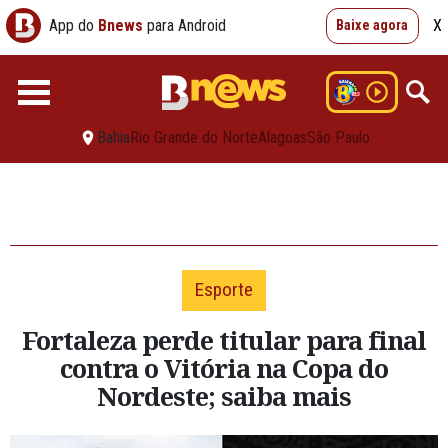
App do
Bnews
para Android
X
Baixe agora
Bahia
Rio Grande do Norte
Alagoas
São Paulo
Esporte
Fortaleza perde titular para final
contra o Vitória na Copa do
Nordeste; saiba mais