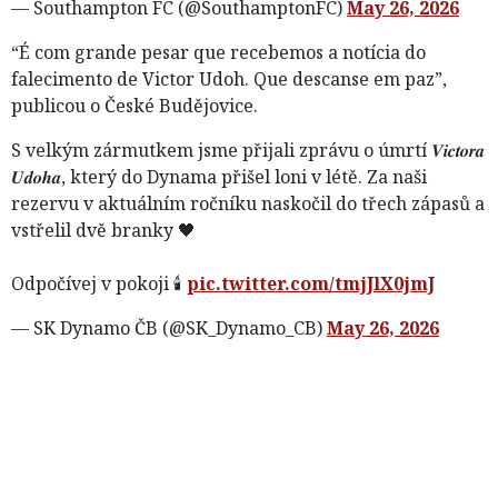
— Southampton FC (@SouthamptonFC)
May 26, 2026
“É com grande pesar que recebemos a notícia do
falecimento de Victor Udoh. Que descanse em paz”,
publicou o České Budějovice.
S velkým zármutkem jsme přijali zprávu o úmrtí 𝑽𝒊𝒄𝒕𝒐𝒓𝒂
𝑼𝒅𝒐𝒉𝒂, který do Dynama přišel loni v létě. Za naši
rezervu v aktuálním ročníku naskočil do třech zápasů a
vstřelil dvě branky 🖤
Odpočívej v pokoji 🕯️
pic.twitter.com/tmjJlX0jmJ
— SK Dynamo ČB (@SK_Dynamo_CB)
May 26, 2026