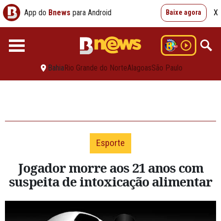
App do
Bnews
para Android
X
Baixe agora
Bahia
Rio Grande do Norte
Alagoas
São Paulo
Esporte
Jogador morre aos 21 anos com
suspeita de intoxicação alimentar