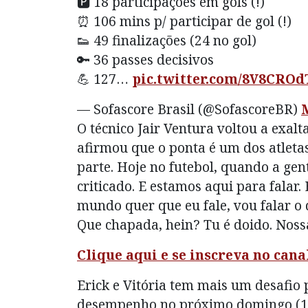
🅿️ 18 participações em gols (!)
⏰ 106 mins p/ participar de gol (!)
👟 49 finalizações (24 no gol)
🔑 36 passes decisivos
💪 127…
pic.twitter.com/8V8CROd
— Sofascore Brasil (@SofascoreBR)
O técnico Jair Ventura voltou a exal
afirmou que o ponta é um dos atletas
parte. Hoje no futebol, quando a gen
criticado. E estamos aqui para falar
mundo quer que eu fale, vou falar o 
Que chapada, hein? Tu é doido. Noss
Clique aqui e se inscreva no can
Erick e Vitória tem mais um desafio 
desempenho no próximo domingo (17)