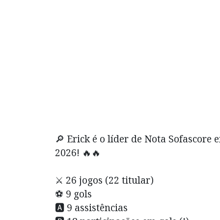
🔎 Erick é o líder de Nota Sofascore
2026! 🔥🔥
⚔️ 26 jogos (22 titular)
⚽ 9 gols
🅰️ 9 assistências