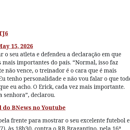
TJ6
May 15, 2026
tar o seu atleta e defendeu a declaração em que
 mais importantes do país. “Normal, isso faz
te não vence, o treinador é o cara que é mais
. Eu tenho personalidade e não vou falar o que tod
que eu acho. O Erick, cada vez mais importante.
a senhora”, declarou.
al do BNews no Youtube
pela frente para mostrar o seu excelente futebol e
, às 18h30, contra o RB Bragantino, pela 16ª