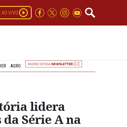
AO VIVO
DER
AGRO
tória lidera
s da Série A na