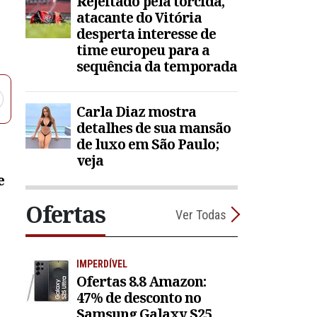
Rejeitado pela torcida,
atacante do Vitória
desperta interesse de
time europeu para a
sequência da temporada
Carla Diaz mostra
detalhes de sua mansão
de luxo em São Paulo;
veja
e
Ofertas
Ver Todas
IMPERDÍVEL
Ofertas 8.8 Amazon:
47% de desconto no
Samsung Galaxy S25