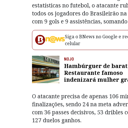
estatísticas no futebol, o atacante r
todos os jogadores do Brasileirão na
com 9 gols e 9 assistências, somando
Siga o BNews no Google e rec
celular
NOJO
Hambúrguer de barat
Restaurante famoso
indenizará mulher gr
que comeu alimento 
inseto
O atacante precisa de apenas 106 mi
finalizações, sendo 24 na meta adver
com 36 passes decisivos, 53 dribles 
127 duelos ganhos.