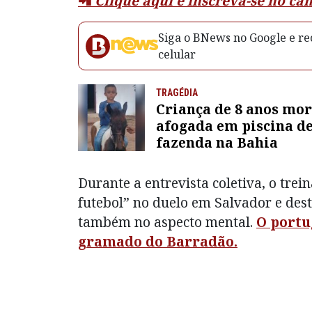
📲
Clique aqui e inscreva-se no c
Siga o BNews no Google e rec
celular
TRAGÉDIA
Criança de 8 anos mo
afogada em piscina d
fazenda na Bahia
Durante a entrevista coletiva, o tre
futebol” no duelo em Salvador e des
também no aspecto mental.
O portu
gramado do Barradão.