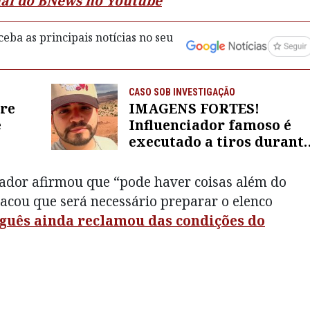
anal do BNews no Youtube
eba as principais notícias no seu
CASO SOB INVESTIGAÇÃO
rre
IMAGENS FORTES!
e
Influenciador famoso é
executado a tiros durant
transmissão ao vivo com
amigos; veja
inador afirmou que “pode haver coisas além do
tacou que será necessário preparar o elenco
guês ainda reclamou das condições do