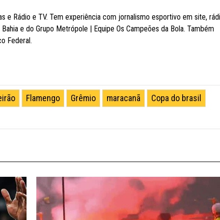
 e Rádio e TV. Tem experiência com jornalismo esportivo em site, rád
E Bahia e do Grupo Metrópole | Equipe Os Campeões da Bola. Também
co Federal.
eirão
Flamengo
Grêmio
maracanã
Copa do brasil