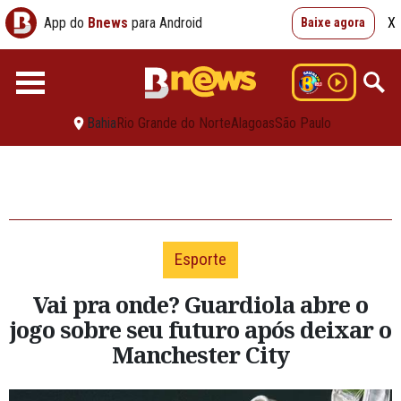
App do
Bnews
para Android
X
Baixe agora
Bahia
Rio Grande do Norte
Alagoas
São Paulo
Esporte
Vai pra onde? Guardiola abre o
jogo sobre seu futuro após deixar o
Manchester City