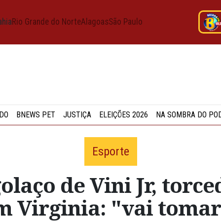
ahia
Rio Grande do Norte
Alagoas
São Paulo
DO
BNEWS PET
JUSTIÇA
ELEIÇÕES 2026
NA SOMBRA DO PO
Esporte
laço de Vini Jr, torce
 Virginia: "vai tomar