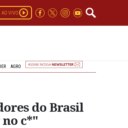
AO VIVO
DER
AGRO
dores do Brasil
 no c*"