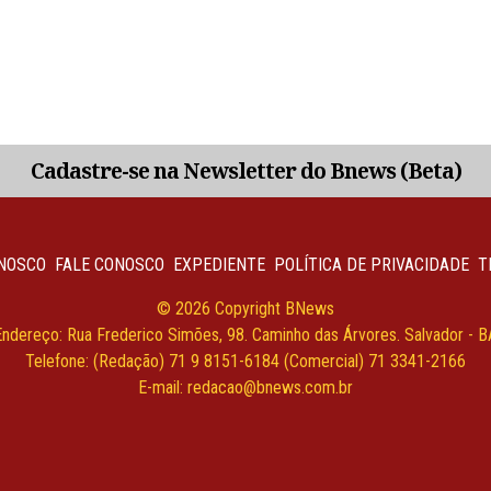
Cadastre-se na Newsletter do Bnews (Beta)
NOSCO
FALE CONOSCO
EXPEDIENTE
POLÍTICA DE PRIVACIDADE
T
© 2026 Copyright BNews
Endereço: Rua Frederico Simões, 98. Caminho das Árvores. Salvador - B
Telefone: (Redação) 71 9 8151-6184 (Comercial) 71 3341-2166
E-mail: redacao@bnews.com.br