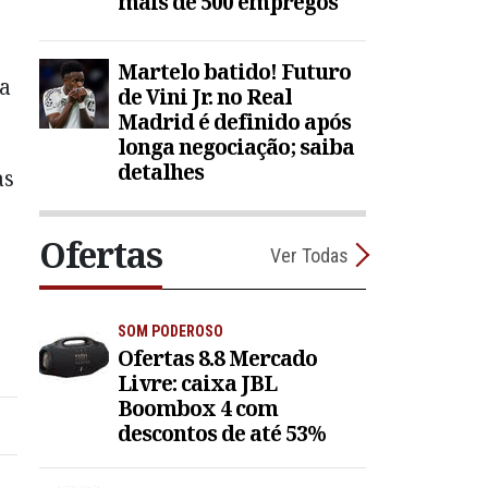
mais de 500 empregos
Martelo batido! Futuro
la
de Vini Jr. no Real
Madrid é definido após
longa negociação; saiba
detalhes
as
Ofertas
Ver Todas
SOM PODEROSO
Ofertas 8.8 Mercado
Livre: caixa JBL
Boombox 4 com
descontos de até 53%