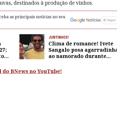
 uvas, destinados à produção de vinhos.
eba as principais notícias no seu
JUNTINHOS!
a
Clima de romance! Ivete
27;
Sangalo posa agarradinh
to
ao namorado durante
férias na França
al do BNews no YouTube!