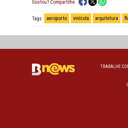
Gostou? Compartilhe
aeroporto
vinícola
arquitetura
f
Tags
TRABALHE CO