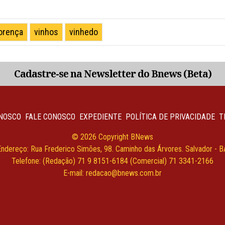
lorença
vinhos
vinhedo
Cadastre-se na Newsletter do Bnews (Beta)
NOSCO
FALE CONOSCO
EXPEDIENTE
POLÍTICA DE PRIVACIDADE
T
© 2026 Copyright BNews
Endereço: Rua Frederico Simões, 98. Caminho das Árvores. Salvador - B
Telefone: (Redação) 71 9 8151-6184 (Comercial) 71 3341-2166
E-mail: redacao@bnews.com.br