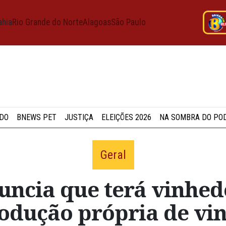
ahia
Rio Grande do Norte
Alagoas
São Paulo
DO
BNEWS PET
JUSTIÇA
ELEIÇÕES 2026
NA SOMBRA DO PO
Geral
ncia que terá vinhed
odução própria de vi