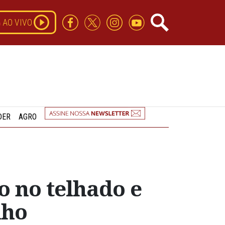
AO VIVO
DER
AGRO
o no telhado e
nho