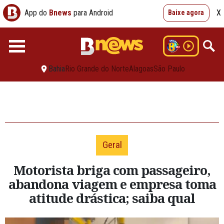
App do
Bnews
para Android
X
Baixe agora
Bahia
Rio Grande do Norte
Alagoas
São Paulo
Geral
Motorista briga com passageiro,
abandona viagem e empresa toma
atitude drástica; saiba qual