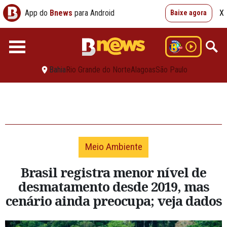
App do
Bnews
para Android
X
Baixe agora
Bahia
Rio Grande do Norte
Alagoas
São Paulo
Meio Ambiente
Brasil registra menor nível de
desmatamento desde 2019, mas
cenário ainda preocupa; veja dados