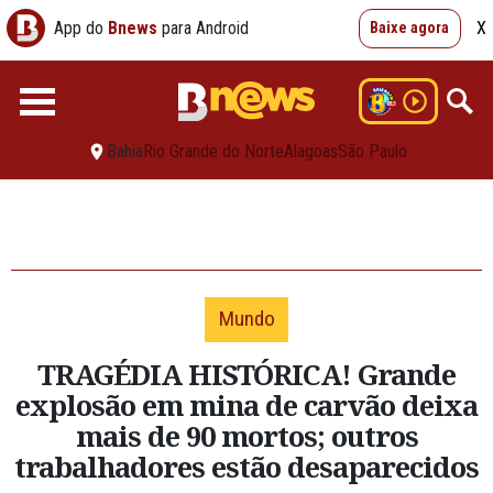
App do
Bnews
para Android
X
Baixe agora
Bahia
Rio Grande do Norte
Alagoas
São Paulo
Mundo
TRAGÉDIA HISTÓRICA! Grande
explosão em mina de carvão deixa
mais de 90 mortos; outros
trabalhadores estão desaparecidos