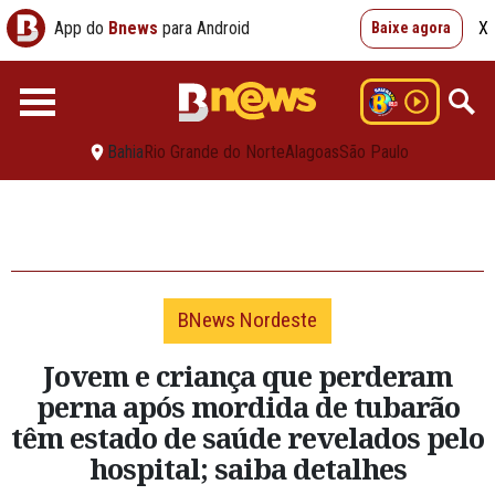
App do
Bnews
para Android
X
Baixe agora
Bahia
Rio Grande do Norte
Alagoas
São Paulo
BNews Nordeste
Jovem e criança que perderam
perna após mordida de tubarão
têm estado de saúde revelados pelo
hospital; saiba detalhes