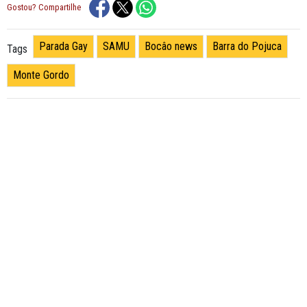
Gostou? Compartilhe
Parada Gay
SAMU
Bocâo news
Barra do Pojuca
Tags
Monte Gordo