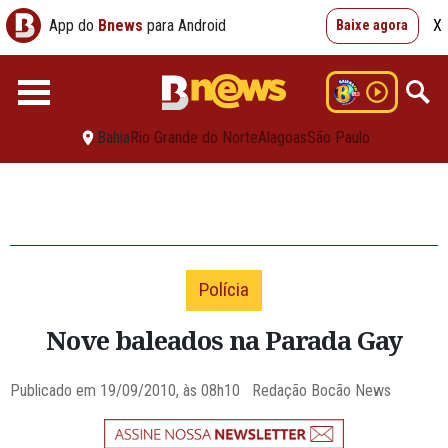
App do
Bnews
para Android
X
Baixe agora
Bahia
Rio Grande do Norte
Alagoas
São Paulo
Polícia
Nove baleados na Parada Gay
Publicado em 19/09/2010, às 08h10 Redação Bocão News