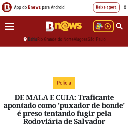
App do
Bnews
para Android
X
Baixe agora
Bahia
Rio Grande do Norte
Alagoas
São Paulo
Polícia
DE MALA E CUIA: Traficante
apontado como 'puxador de bonde'
é preso tentando fugir pela
Rodoviária de Salvador