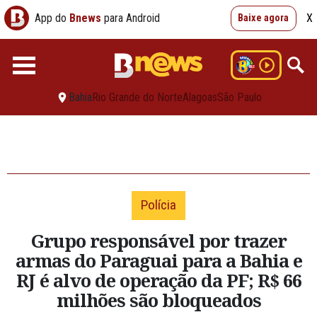
App do
Bnews
para Android
X
Baixe agora
Bahia
Rio Grande do Norte
Alagoas
São Paulo
Polícia
Grupo responsável por trazer
armas do Paraguai para a Bahia e
RJ é alvo de operação da PF; R$ 66
milhões são bloqueados