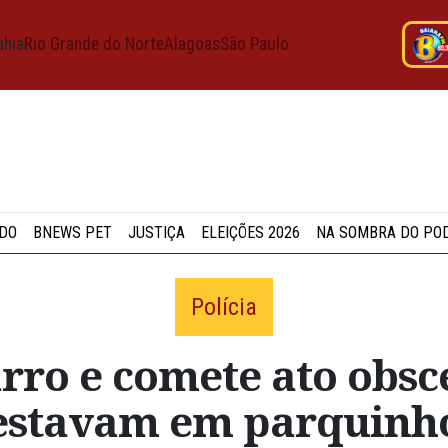
ahia
Rio Grande do Norte
Alagoas
São Paulo
DO
BNEWS PET
JUSTIÇA
ELEIÇÕES 2026
NA SOMBRA DO PO
Polícia
ro e comete ato obsce
 estavam em parquinh