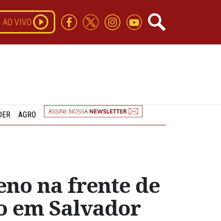
AO VIVO
DER
AGRO
no na frente de
o em Salvador