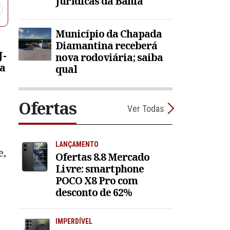
Jurídicas da Bahia
Município da Chapada
Diamantina receberá
J-
nova rodoviária; saiba
a
qual
Ofertas
Ver Todas
LANÇAMENTO
e,
Ofertas 8.8 Mercado
Livre: smartphone
POCO X8 Pro com
desconto de 62%
IMPERDÍVEL