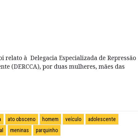
foi relato à Delegacia Especializada de Repressão
cente (DERCCA), por duas mulheres, mães das
a
ato obsceno
homem
veículo
adolescente
al
meninas
parquinho